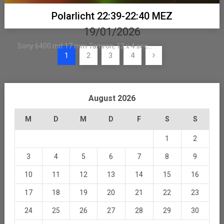
Polarlicht 22:39-22:40 MEZ
19/01/2026
Sony 6400 mit 17 mm Tamron, 12 x 4 sec...
Seitennummerierung
1
2
3
4
der
Beiträge
August 2026
M
D
M
D
F
S
S
1
2
3
4
5
6
7
8
9
10
11
12
13
14
15
16
17
18
19
20
21
22
23
24
25
26
27
28
29
30