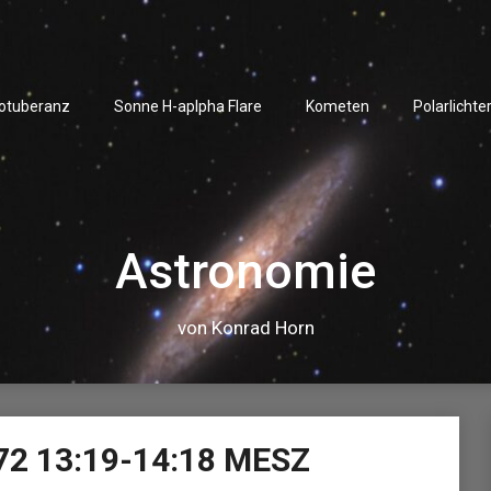
rotuberanz
Sonne H-aplpha Flare
Kometen
Polarlichte
Astronomie
von Konrad Horn
Video-
72 13:19-14:18 MESZ
Player