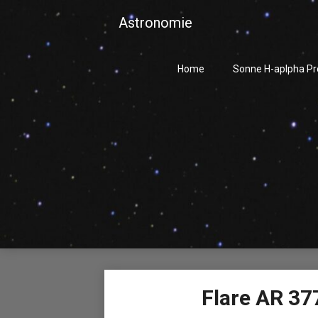
Skip
Astronomie
to
content
Home
Sonne H-aplpha P
Flare AR 37