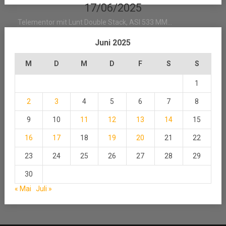
17/06/2025
Telementor mit Lunt Double Stack, ASI 533 MM...
Juni 2025
M
D
M
D
F
S
S
1
2
3
4
5
6
7
8
9
10
11
12
13
14
15
16
17
18
19
20
21
22
23
24
25
26
27
28
29
30
« Mai
Juli »