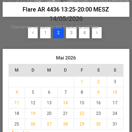
Flare AR 4436 13:25-20:00 MESZ
14/05/2026
Telementor mit Lunt Double Stack, ASI 533 MM...
Seitennummerierung
1
2
3
4
der
Beiträge
Mai 2026
M
D
M
D
F
S
S
1
2
3
4
5
6
7
8
9
10
11
12
13
14
15
16
17
18
19
20
21
22
23
24
25
26
27
28
29
30
31