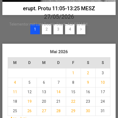
erupt. Protu 11:05-13:25 MESZ
27/05/2026
Telementor mit Lunt Double Stack, ASI 533 MM...
Seitennummerierung
1
2
3
4
der
Beiträge
Mai 2026
M
D
M
D
F
S
S
1
2
3
4
5
6
7
8
9
10
11
12
13
14
15
16
17
18
19
20
21
22
23
24
25
26
27
28
29
30
31