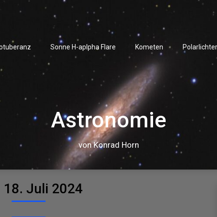
rotuberanz
Sonne H-aplpha Flare
Kometen
Polarlichte
Astronomie
von Konrad Horn
:
18. Juli 2024