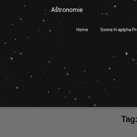
Skip
Astronomie
to
content
Home
Sonne H-aplpha P
Tag